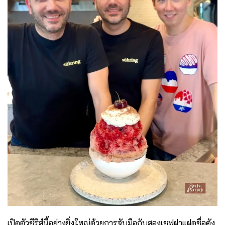
เปิดตัวซีรีส์นี้อย่างยิ่งใหญ่ด้วยการจับมือกับสองเชฟฝาแฝดชื่อดัง