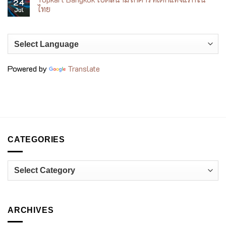
Bangkok
on
24
อาหาร
Surawong
DERMOND
ไทย
Jul
ไทย
×
SARNSARD
No
เมื่อ
Comments
เครื่อง
on
ประดับ
Topkart
เล่า
Bangkok
เรื่อง
เปิด
งา
สนาม
นคร
โก
Powered by
Translate
าฟต์
คาร์ท
ไทย
เด็ก
แห่ง
แรก
ใน
ไทย
CATEGORIES
Categories
ARCHIVES