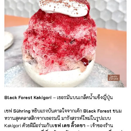
Black Forest Kakigori
– เยอรมันบนเกล็ดน้ำแข็งญี่ปุ่น
เชฟ
Sühring
หยิบแรงบันดาลใจจากเค้ก
Black Forest
ขนม
หวานสุดคลาสสิกจากเยอรมนี มารังสรรค์ใหม่ในรูปแบบ
Kakigori ด้วยฝีมือร่วมกับ
เชฟ เดช คิ้วคชา
– เจ้าของร้าน