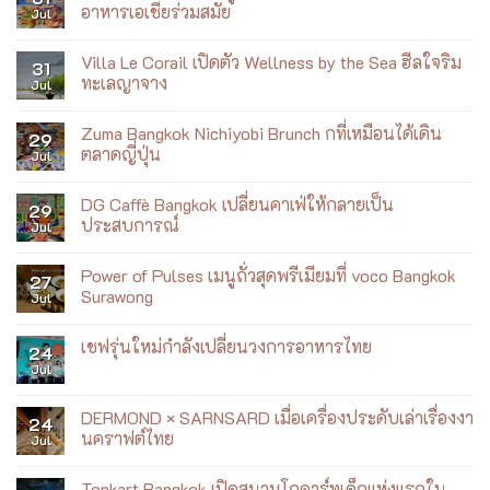
Diamond
อาหารเอเชียร่วมสมัย
Jul
Almond
Breeze
No
ชวน
Comments
ฟิต
Villa Le Corail เปิดตัว Wellness by the Sea ฮีลใจริม
on
31
กับ
Siam
ทะเลญาจาง
Jul
เบ
Yacht
เบ้
Club
No
เมนู
Comments
Zuma Bangkok Nichiyobi Brunch กที่เหมือนได้เดิน
ใหม่
on
29
ที่
Villa
ตลาดญี่ปุ่น
Jul
เล่า
Le
เรื่อง
Corail
No
เจ้าพระยา
เปิด
Comments
DG Caffè Bangkok เปลี่ยนคาเฟ่ให้กลายเป็น
ผ่าน
ตัว
on
29
อาหาร
Wellness
Zuma
ประสบการณ์
Jul
เอเชีย
by
Bangkok
ร่วม
the
Nichiyobi
No
สมัย
Sea
Brunch
Comments
Power of Pulses เมนูถั่วสุดพรีเมียมที่ voco Bangkok
ฮีล
ก
on
27
ใจ
ที่
DG
Surawong
Jul
ริม
เหมือน
Caffè
ทะเล
ได้
Bangkok
No
ญา
เดิน
เปลี่ยน
Comments
เชฟรุ่นใหม่กำลังเปลี่ยนวงการอาหารไทย
จาง
ตลาด
คาเฟ่
on
24
ญี่ปุ่น
ให้
Power
Jul
No
กลาย
of
Comments
เป็น
Pulses
on
ประสบการณ์
เมนู
เชฟ
DERMOND × SARNSARD เมื่อเครื่องประดับเล่าเรื่องงา
ถั่ว
24
รุ่น
สุด
นคราฟต์ไทย
Jul
ใหม่
พรีเมียม
กำลัง
ที่
No
เปลี่ยน
voco
Comments
วงการ
Topkart Bangkok เปิดสนามโกคาร์ทเด็กแห่งแรกใน