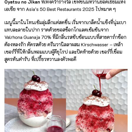
Oyatsu no Jikan
ที่เพิ่งคว้ารางวัล เชฟขนมหวานยอดเยี่ยมแห่ง
เอเชีย จาก Asia’s 50 Best Restaurants 2025 ไปหมาด ๆ
เมนูนี้มาในโทนเข้มลุ่มลึกแต่สดชื่น เริ่มจากเกล็ดน้ำแข็งที่นุ่มเบา
แทบละลายในปาก ราดด้วยซอสช็อกโกแลตเข้มข้นจาก
Valrhona Guanaja 70% ที่มีกลิ่นรสซับซ้อนแบบที่สายดาร์กช็อก
ต้องหลงรัก ตัดรสด้วย ครีมวานิลลาผสม Kirschwasser – เหล้า
เชอร์รี่ที่ให้กลิ่นหอมแบบผู้ดียุโรป และปิดท้ายด้วย เชอร์รี่เชื่อม
สูตรต้นตำรับ ที่เปรี้ยวหวานลงตัวพอดี