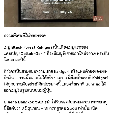
ความพิเศษที่ไม่ควรพลาด
เมนู
Black Forest Kakigori
เป็นเพียงเมนูแรกของ
แคมเปญ
“Collab-Gori”
ที่จะมีเมนูพิเศษออกใหม่จากเชฟระดับ
โลกตลอดปีนี้
ถ้าใครเป็นสายขนมหวาน สาย
Kakigori
หรือแฟนตัวยงของเชฟ
มิชลิน — งานนี้พลาดไม่ได้จริง ๆ เพราะนี่คือครั้งแรกที่
Kakigori
ได้ถูกยกระดับอย่างมีศิลปะขนาดนี้ และครั้งแรกที่
Sühring
ได้
ออกเมนูในรูปแบบขนมญี่ปุ่น
Sineha Bangkok
ขอแนะนำให้รีบจองก่อนหมดรอบ เพราะเมนู
นี้มีแค่ช่วง 9 มิถุนายน – 31 กรกฎาคม 2568 เท่านั้น! เปิด