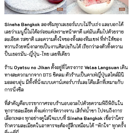
Sineha Bangkok
ลองชิมทุกเลเยอร์แบบไม่รีบเร่ง และบอกได้
เลยว่าเมนูนี้ไม่ได้อร่อยแค่เพราะหน้าตาดี แต่มันเต็มไปด้วยราย
ละเอียด รสชาติ และความตั้งใจของทั้งสองทีมเชฟ ที่ทำให้ของ
หวานถ้วยหนึ่งกลายเป็นงานศิลปะกินได้ เรียกว่าลงตัวทั้งความ
ป็นเยอรมัน-ญี่ปุ่น-ไทย เลยทีเดียว
ร้าน
Oyatsu no Jikan
ตั้งอยู่ที่โครงการ
Velaa Langsuan
เดิน
ทางสะดวกมากจาก BTS ชิดลม ตัวร้านเป็นคาเฟ่ญี่ปุ่นสไตล์มินิ
มอลอบอุ่น มีทั้งที่นั่งแบบเคาน์เตอร์บาร์และโต๊ะเล็กที่เหมาะกับ
การนั่งชิล
ที่สำคัญคือบรรยากาศรอบร้านอบอวลไปด้วยความพิถีพิถันใน
ทุกรายละเอียด ตั้งแต่การจัดวางจาน เสิร์ฟน้ำชา ไปจนถึงการ
เลือกเพลง ทุกอย่างดูใส่ใจแบบที่
Sineha Bangkok
เชื่อว่าใคร
รักความละเมียดในอาหารจะต้องรู้สึกเหมือนได้ “พักใจ” ทุกครั้ง
ที่มาที่นี่