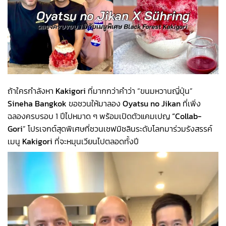
ถ้าใครกำลังหา
Kakigori
ที่มากกว่าคำว่า “ขนมหวานญี่ปุ่น”
Sineha Bangkok
ขอชวนให้มาลอง
Oyatsu no Jikan
ที่เพิ่ง
ฉลองครบรอบ 1 ปีไปหมาด ๆ พร้อมเปิดตัวแคมเปญ
“Collab-
Gori
” โปรเจกต์สุดพิเศษที่ชวนเชฟมิชลินระดับโลกมาร่วมรังสรรค์
เมนู
Kakigori
ที่จะหมุนเวียนไปตลอดทั้งปี