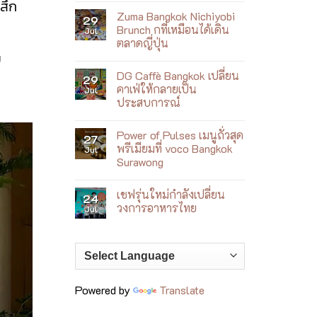
้สึก
ใหม่
Comments
ที่
Zuma Bangkok Nichiyobi
on
29
เล่า
Villa
Brunch กที่เหมือนได้เดิน
Jul
เรื่อง
Le
เจ้าพระยา
ตลาดญี่ปุ่น
Corail
ผ่าน
ย
เปิด
No
อาหาร
ตัว
Comments
เอเชีย
Wellness
DG Caffè Bangkok เปลี่ยน
on
29
ร่วม
by
Zuma
สมัย
คาเฟ่ให้กลายเป็น
Jul
the
Bangkok
Sea
ประสบการณ์
Nichiyobi
ฮีล
Brunch
No
ใจ
ก
Comments
ริม
ที่
Power of Pulses เมนูถั่วสุด
on
27
ทะเล
เหมือน
DG
ญา
พรีเมียมที่ voco Bangkok
Jul
ได้
Caffè
จาง
เดิน
Surawong
Bangkok
ตลาด
เปลี่ยน
No
ญี่ปุ่น
คาเฟ่
Comments
ให้
เชฟรุ่นใหม่กำลังเปลี่ยน
on
24
กลาย
Power
วงการอาหารไทย
Jul
เป็น
of
ประสบการณ์
Pulses
No
เมนู
Comments
ถั่ว
on
สุด
เชฟ
พรีเมียม
รุ่น
ที่
ใหม่
voco
กำลัง
Bangkok
เปลี่ยน
Powered by
Translate
Surawong
วงการ
อาหาร
ไทย