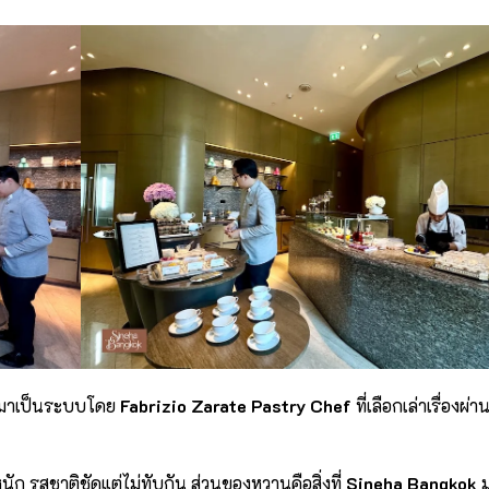
คิดมาเป็นระบบโดย
Fabrizio Zarate Pastry Chef
ที่เลือกเล่าเรื่องผ่
หนัก รสชาติชัดแต่ไม่ทับกัน ส่วนของหวานคือสิ่งที่
Sineha Bangkok
ม