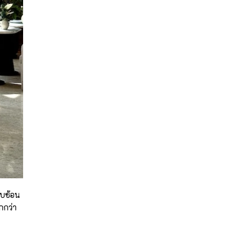
ับซ้อน
กกว่า