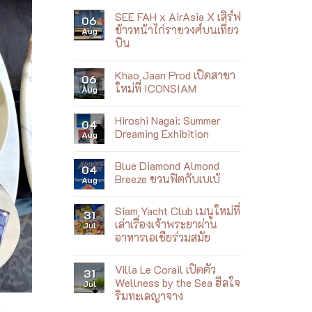
SEE FAH x AirAsia X เสิร์ฟ
06
ข้าวหน้าไก่ราชวงศ์บนเที่ยว
Aug
บิน
No
Comments
Khao Jaan Prod เปิดสาขา
on
06
SEE
ใหม่ที่ ICONSIAM
Aug
FAH
x
No
AirAsia
Comments
Hiroshi Nagai: Summer
X
on
04
เสิร์ฟ
Khao
Dreaming Exhibition
Aug
ข้าว
Jaan
หน้า
Prod
No
ไก่
เปิด
Comments
Blue Diamond Almond
ราชวงศ์
สาขา
on
04
บน
ใหม่
Hiroshi
Breeze ชวนฟิตกับเบเบ้
Aug
เที่ยว
ที่
Nagai:
บิน
ICONSIAM
Summer
No
Dreaming
Comments
Siam Yacht Club เมนูใหม่ที่
Exhibition
on
31
Blue
เล่าเรื่องเจ้าพระยาผ่าน
Jul
Diamond
อาหารเอเชียร่วมสมัย
Almond
Breeze
No
ชวน
Comments
ฟิต
Villa Le Corail เปิดตัว
on
31
กับ
Siam
Wellness by the Sea ฮีลใจ
Jul
เบ
Yacht
เบ้
ริมทะเลญาจาง
Club
เมนู
No