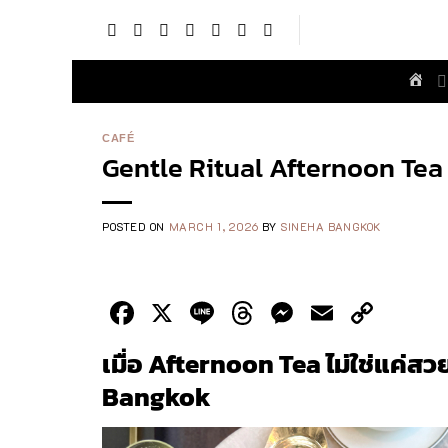
Skip
to
content
CAFÉ
Gentle Ritual Afternoon Tea 
POSTED ON
MARCH 1, 2026
BY
SINEHA BANGKOK
Facebook
X
Line
Threads
Messenge
Email
Cop
Link
เมื่อ Afternoon Tea ไม่ใช่แค่สว
Bangkok