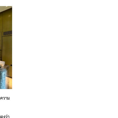
านความ
องว่า