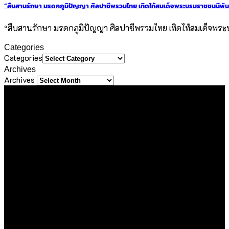
“สืบสานรักษา มรดกภูมิปัญญา ศิลปาชีพรวมไทย เทิดไท้สมเด็จพระบรมราชชนนีพั
“สืบสานรักษา มรดกภูมิปัญญา ศิลปาชีพรวมไทย เทิดไท้สมเด็จพ
Categories
Categories
Archives
Archives
About Us
ขอขอบคุณทุกท่านที่เข้ามาเยี่ยมชมเว็บไซต์ Sineha Bangkok
เราตั้งใจสร้างสรรค์เว็บไซต์แห่งนี้ขึ้นมาเพื่อเป็นชุมชนไลฟ์สไตล์
ขนาดเล็กที่รวบรวม และแบ่งปันประสบการณ์ดี ๆ ของคนรักการ
ใช้ชีวิต ด้วยความตั้งใจที่จะถ่ายทอดเรื่องราวดี ๆ ที่เราได้พบเจอใน
ทุกมิติของชีวิต ไม่ว่าจะเป็นการเดินทาง การรับประทานอาหาร
ความชื่นชอบในสิ่งต่าง ๆ หรือความรู้ที่น่าสนใจ ไม่ว่าจะเป็นเนื้อหา
ที่ได้รับเชิญหรือเสาะแสวงหามาด้วยตัวเอง
เรายินดีต้อนรับทุกองค์กร และบุคคลที่มีเนื้อหาคุณภาพและเป็น
ประโยชน์ต่อสังคม ซึ่งไม่ละเมิดหลักจริยธรรมในการใช้ชีวิต ใน