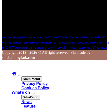
กรณีที่ท่านแชร์ข้อมูลดี ๆ มาให้เรา เราจะส่งต่อเนื้อหานั้นผ่านช่อง
ทาง Social Media ของเรา เพื่อกระจายความรู้และประสบการณ์ดี
ๆ ไปยังเพื่อน ๆ ในวงกว้าง
ร่วมสร้างสรรค์ และแชร์เรื่องราวดี ๆ ไปพร้อมกับเรา
Tags
#สิเน่หา
#ConradBangkok
#MarriottMarquis
#Travel
#TheSiamTeaRoom
#Guerlain
บางกอก
#Betagro
#lifestylecommunity
#
#FashionMatters
#MoxyBangkok
#Buffet
#afternoontea
#sinehaban
#Iconsiam
พาไป
#SundayBrunch
#MarriottBonvoy
Copyright
2018 - 2026
© All right reserved. Site made by
sinehabangkok.com
Main Menu
Privacy Policy
Cookies Policy
What’s on
What’s on
News
Feature