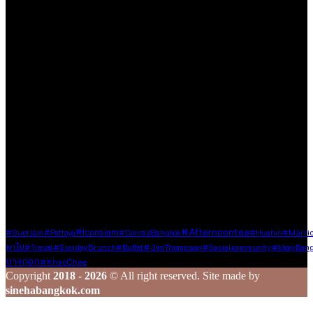
ขนาดเล็กที่รวบรวม และแบ่งปันประสบการณ์ดี ๆ ของคนรักการ
ใช้ชีวิต ด้วยความตั้งใจที่จะถ่ายทอดเรื่องราวดี ๆ ที่เราได้พบเจอใน
ทุกมิติของชีวิต ไม่ว่าจะเป็นการเดินทาง การรับประทานอาหาร
ความชื่นชอบในสิ่งต่าง ๆ หรือความรู้ที่น่าสนใจ ไม่ว่าจะเป็นเนื้อหา
ที่ได้รับเชิญหรือเสาะแสวงหามาด้วยตัวเอง
เรายินดีต้อนรับทุกองค์กร และบุคคลที่มีเนื้อหาคุณภาพและเป็น
ประโยชน์ต่อสังคม ซึ่งไม่ละเมิดหลักจริยธรรมในการใช้ชีวิต ใน
กรณีที่ท่านแชร์ข้อมูลดี ๆ มาให้เรา เราจะส่งต่อเนื้อหานั้นผ่านช่อง
ทาง Social Media ของเรา เพื่อกระจายความรู้และประสบการณ์ดี
ๆ ไปยังเพื่อน ๆ ในวงกว้าง
ร่วมสร้างสรรค์ และแชร์เรื่องราวดี ๆ ไปพร้อมกับเรา
Tags
#afternoontea
#Iconsiam
#Guerlain
#pattaya
#ConradBangkok
#Huahin
#Marrio
#JimThompson
พาไป
#Travel
#SundayBrunch
#Buffet
#socialcommunity
#MoxyBang
บางกอก
#KhaoChae
Copyright
2018 - 2026
© All right reserved. Site made by
sinehabangkok.com