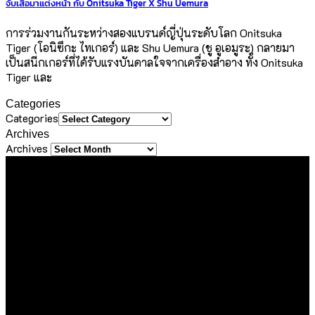
จับเสือมาแต่งหน้า กับ Onitsuka Tiger X Shu Uemura
การร่วมงานกันระหว่างสองแบรนด์ญี่ปุ่นระดับโลก Onitsuka
Tiger (โอนิซึกะ ไทเกอร์) และ Shu Uemura (ชู อูเอมูระ) กลายมา
เป็นสนีกเกอร์ที่ได้รับแรงบันดาลใจจากเครื่องสำอาง ทั้ง Onitsuka
Tiger และ
Categories
Categories
Archives
Archives
About Us
ขอขอบคุณทุกท่านที่เข้ามาเยี่ยมชมเว็บไซต์ Sineha Bangkok
เราตั้งใจสร้างสรรค์เว็บไซต์แห่งนี้ขึ้นมาเพื่อเป็นชุมชนไลฟ์สไตล์
ขนาดเล็กที่รวบรวม และแบ่งปันประสบการณ์ดี ๆ ของคนรักการ
ใช้ชีวิต ด้วยความตั้งใจที่จะถ่ายทอดเรื่องราวดี ๆ ที่เราได้พบเจอใน
ทุกมิติของชีวิต ไม่ว่าจะเป็นการเดินทาง การรับประทานอาหาร
ความชื่นชอบในสิ่งต่าง ๆ หรือความรู้ที่น่าสนใจ ไม่ว่าจะเป็นเนื้อหา
ที่ได้รับเชิญหรือเสาะแสวงหามาด้วยตัวเอง