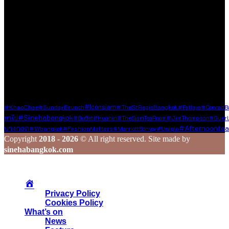
เรายินดีต้อนรับทุกองค์กร และบุคคลที่มีเนื้อหาคุณภาพและเป็น
ประโยชน์ต่อสังคม ซึ่งไม่ละเมิดหลักจริยธรรมในการใช้ชีวิต ใน
กรณีที่ท่านแชร์ข้อมูลดี ๆ มาให้เรา เราจะส่งต่อเนื้อหานั้นผ่านช่อง
ทาง Social Media ของเรา เพื่อกระจายความรู้และประสบการณ์ดี
ๆ ไปยังเพื่อน ๆ ในวงกว้าง
ร่วมสร้างสรรค์ และแชร์เรื่องราวดี ๆ ไปพร้อมกับเรา
Tags
#KhaoChae
#Iconsiam
#TheStRegisBangkok
#SundayBrunch
#pattaya
#ConradB
#sinehabangkok
#JimThompson
พาไป
#Buffet
#Huahin
#TheSiamTeaRoom
#Guerl
#afternoontea
บางกอก
#wbangkok
#FashionMatters
#MarriottBonvoy
#Uniqlo
Copyright
2018 - 2026
© All right reserved. Site made by
sinehabangkok.com
Privacy Policy
Cookies Policy
What’s on
News