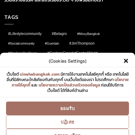
TAGS
#lifestylecommunity
#Betagro
#MoxyBangkok
#JimThompson
#socialcommunity
#Guerlain
#CentaraGrandatCentralWorld
#TheSiamTeaRoom
(Cookies Settings)
#KhaoChae
#Sharing
#JWMarriottBangkok
#afternoontea
#sinehabangkok
#fashion
เว็บไซต์
sinehabangkok.com
มีการใช้งานเทคโนโลยีคุกกี้ หรือ เทคโนโลยี
อื่นที่มีลักษณะใกล้เคียงกันกับคุกกี้ บนเว็บไซต์ของเรา โปรดศึกษา
นโยบาย
#MarriottMarquis
#TheStRegisBangkok
#pattaya
การใช้คุกกี้
และ
นโยบายความเป็นส่วนตัวของข้อมูล
ก่อนใช้บริการ
เว็บไซต์ ได้ที่ลิงค์ด้านล่าง
#สิเน่หาบางกอก
#FashionMatters
#สิเน่หาพาไป
#wbangkok
#Buffet
#MarriottBonvoy
#Uniqlo
ยอมรับ
#Iconsiam
#DusitThaniBangkok
#Travel
#SundayBrunch
#Huahin
#ConradBangkok
ปฏิเสธ