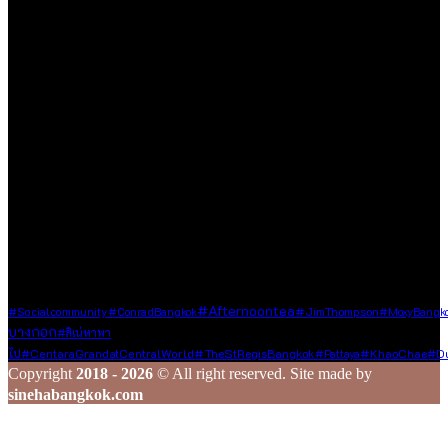
ใช้ชีวิต ด้วยความตั้งใจที่จะถ่ายทอดเรื่องราวดี ๆ ที่เราได้พบเจอใน
ทุกมิติของชีวิต ไม่ว่าจะเป็นการเดินทาง การรับประทานอาหาร
ความชื่นชอบในสิ่งต่าง ๆ หรือความรู้ที่น่าสนใจ ไม่ว่าจะเป็นเนื้อหา
ที่ได้รับเชิญหรือเสาะแสวงหามาด้วยตัวเอง
เรายินดีต้อนรับทุกองค์กร และบุคคลที่มีเนื้อหาคุณภาพและเป็น
ประโยชน์ต่อสังคม ซึ่งไม่ละเมิดหลักจริยธรรมในการใช้ชีวิต ใน
กรณีที่ท่านแชร์ข้อมูลดี ๆ มาให้เรา เราจะส่งต่อเนื้อหานั้นผ่านช่อง
ทาง Social Media ของเรา เพื่อกระจายความรู้และประสบการณ์ดี
ๆ ไปยังเพื่อน ๆ ในวงกว้าง
ร่วมสร้างสรรค์ และแชร์เรื่องราวดี ๆ ไปพร้อมกับเรา
Tags
#afternoontea
#JimThompson
#socialcommunity
#ConradBangkok
#MoxyBangk
บางกอก
#สิเน่หาพา
#TheStRegisBangkok
#KhaoChae
ไป
#CentaraGrandatCentralWorld
#pattaya
#Du
Copyright
2018 - 2026
© All right reserved. Site made by
sinehabangkok.com