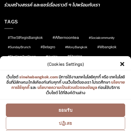
ร่วมสร้างสรรค์ และแชร์เรื่องราวดี ๆ ไปพร้อมกับเรา
TAGS
#afternoontea
#TheStRegisBangkok
#socialcommunity
#Betagro
#wbangkok
#SundayBrunch
#MoxyBangkok
#Sharing
#TheSiamTeaRoom
#Huahin
(Cookies Settings)
#DusitThaniBangkok
#สิเน่หาพาไป
#Uniqlo
#สิเน่หาบางกอก
#CentaraGrandatCentralWorld
เว็บไซต์
sinehabangkok.com
มีการใช้งานเทคโนโลยีคุกกี้ หรือ เทคโนโลยี
อื่นที่มีลักษณะใกล้เคียงกันกับคุกกี้ บนเว็บไซต์ของเรา โปรดศึกษา
นโยบาย
#JWMarriottBangkok
#Travel
#Guerlain
#fashion
การใช้คุกกี้
และ
นโยบายความเป็นส่วนตัวของข้อมูล
ก่อนใช้บริการ
เว็บไซต์ ได้ที่ลิงค์ด้านล่าง
#Iconsiam
#sinehabangkok
#MarriottMarquis
#FashionMatters
#lifestylecommunity
#Buffet
ยอมรับ
#KhaoChae
#JimThompson
#MarriottBonvoy
#pattaya
#ConradBangkok
ปฏิเสธ