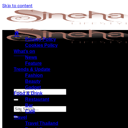
Skip to content
Privacy Policy
Cookies Policy
What’s on
Menu
News
Feature
Trends & Update
Fashion
Beauty
Gadget
Food & Drink
Restaurant
Bar
Café
Travel
Travel Thailand