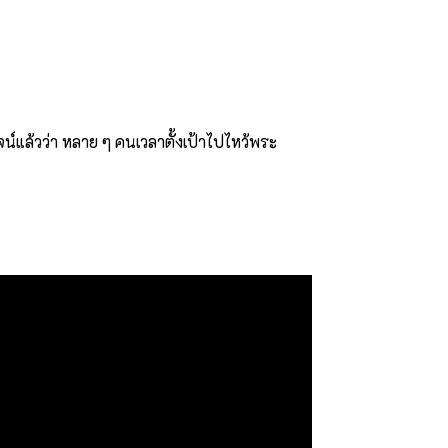
์แล้วว่า หลาย ๆ คนเวลาตั้งเป้าไปไหว้พระ
ความตั้งใจที่จะถ่ายทอดเรื่องราวดี ๆ ที่เรา
ื้อหาที่ได้รับเชิญหรือเสาะแสวงหามาด้วยตัว