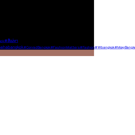
ร์ข้อมูลดี ๆ มาให้เรา เราจะส่งต่อเนื้อหา
#สิเน่หา
kok
nehabangkok
#wbangkok
#ConradBangkok
#FashionMatters
#fashion
#MoxyBangk