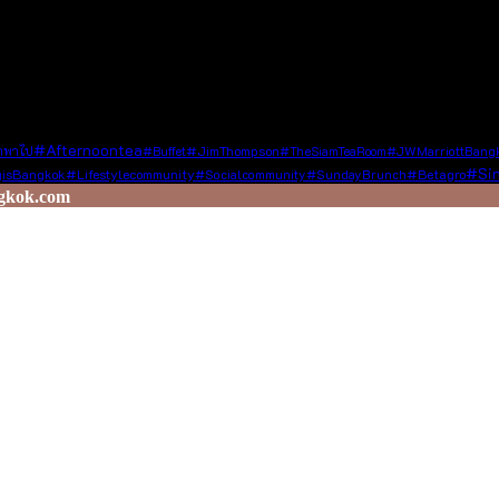
น์ต่อสังคม ซึ่งไม่ละเมิดหลักจริยธรรมในการใช้ชีวิต ในกรณีที่ท่านแช
การณ์ดี ๆ ไปยังเพื่อน ๆ ในวงกว้าง
#afternoontea
#JimThompson
หาพาไป
#Buffet
#TheSiamTeaRoom
#JWMarriottBang
#si
isBangkok
#lifestylecommunity
#Betagro
#socialcommunity
#SundayBrunch
gkok.com