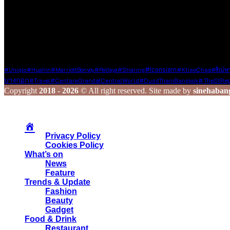
เรายินดีต้อนรับทุกองค์กร และบุคคลที่มีเนื้อหาคุณภาพและเป็นประโยช
นั้นผ่านช่องทาง Social Media ของเรา เพื่อกระจายความรู้และประสบ
ร่วมสร้างสรรค์ และแชร์เรื่องราวดี ๆ ไปพร้อมกับเรา
Tags
#Iconsiam
#KhaoChae
#Uniqlo
#Huahin
#MarriottBonvoy
#pattaya
#Sharing
#สิเน่
บางกอก
#TheStReg
#Travel
#CentaraGrandatCentralWorld
#DusitThaniBangkok
Copyright
2018 - 2026
© All right reserved. Site made by
sinehaban
Privacy Policy
Cookies Policy
What’s on
News
Feature
Trends & Update
Fashion
Beauty
Gadget
Food & Drink
Restaurant