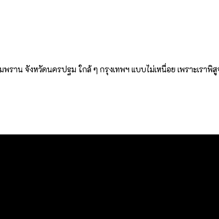
มพราน จังหวัดนครปฐม ใกล้ ๆ กรุงเทพฯ แบบไม่เหนื่อย เพราะเราพิสูจน
นาดเล็กที่รวบรวม และแบ่งปันประสบการณ์ดี ๆ ของคนรักการใช้ชีวิต ด้วย
หาร ความชื่นชอบในสิ่งต่าง ๆ หรือความรู้ที่น่าสนใจ ไม่ว่าจะเป็นเน