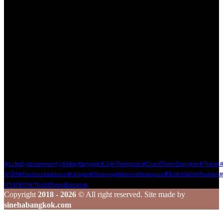
ขนาดเล็กที่รวบรวม และแบ่งปันประสบการณ์ดี ๆ ของคนรักการ
ใช้ชีวิต ด้วยความตั้งใจที่จะถ่ายทอดเรื่องราวดี ๆ ที่เราได้พบเจอใน
ทุกมิติของชีวิต ไม่ว่าจะเป็นการเดินทาง การรับประทานอาหาร
ความชื่นชอบในสิ่งต่าง ๆ หรือความรู้ที่น่าสนใจ ไม่ว่าจะเป็นเนื้อหา
ที่ได้รับเชิญหรือเสาะแสวงหามาด้วยตัวเอง
เรายินดีต้อนรับทุกองค์กร และบุคคลที่มีเนื้อหาคุณภาพและเป็น
ประโยชน์ต่อสังคม ซึ่งไม่ละเมิดหลักจริยธรรมในการใช้ชีวิต ใน
กรณีที่ท่านแชร์ข้อมูลดี ๆ มาให้เรา เราจะส่งต่อเนื้อหานั้นผ่านช่อง
ทาง Social Media ของเรา เพื่อกระจายความรู้และประสบการณ์ดี
ๆ ไปยังเพื่อน ๆ ในวงกว้าง
ร่วมสร้างสรรค์ และแชร์เรื่องราวดี ๆ ไปพร้อมกับเรา
Tags
#lifestylecommunity
#JimThompson
#MoxyBangkok
#DusitThaniBangkok
#Travel
#
#Iconsiam
พาไป
#FashionMatters
#Uniqlo
#Sharing
#MarriottMarquis
#fashion
#
บางกอก
#TheStRegisBangkok
Copyright
2018 - 2026
© All right reserved. Site made by
sinehabangkok.com