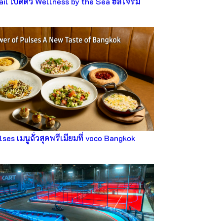
ail เปิดตัว Wellness by the Sea ฮีลใจริม
ses เมนูถั่วสุดพรีเมียมที่ voco Bangkok