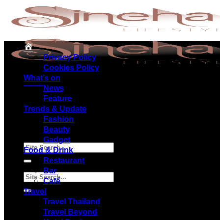
Privacy Policy
Cookies Policy
What’s on
Menu
News
Feature
Trends & Update
Fashion
Beauty
Gadget
Food & Drink
Restaurant
Bar
Café
Travel
Travel Thailand
Travel Beyond