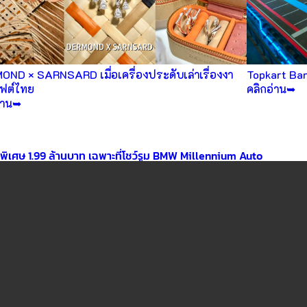
ND × SARNSARD เมื่อเครื่องประดับเล่าเรื่องงา
Topkart Ba
ฟต์ไทย
คลิกอ่าน➥
่าน➥
พิเศษ 1.99 ล้านบาท เฉพาะที่โชว์รูม BMW Millennium Auto