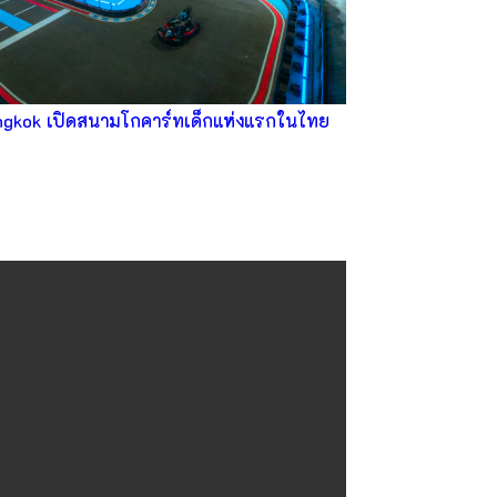
ngkok เปิดสนามโกคาร์ทเด็กแห่งแรกในไทย