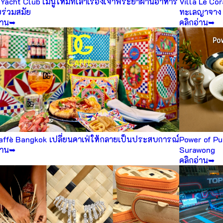
Yacht Club เมนูใหม่ที่เล่าเรื่องเจ้าพระยาผ่านอาหาร
Villa Le Cor
ยร่วมสมัย
ทะเลญาจาง
่าน➥
คลิกอ่าน➥
ffè Bangkok เปลี่ยนคาเฟ่ให้กลายเป็นประสบการณ์
Power of Pul
่าน➥
Surawong
คลิกอ่าน➥