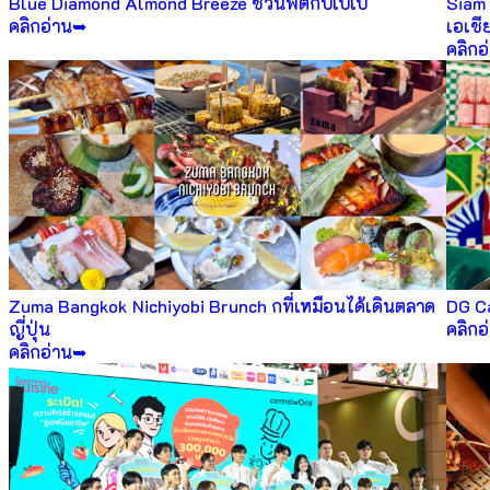
Blue Diamond Almond Breeze ชวนฟิตกับเบเบ้
Siam 
คลิกอ่าน➥
เอเชี
คลิกอ
Zuma Bangkok Nichiyobi Brunch กที่เหมือนได้เดินตลาด
DG Ca
ญี่ปุ่น
คลิกอ
คลิกอ่าน➥