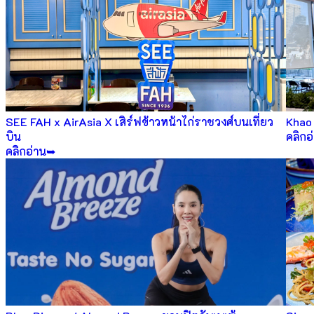
SEE FAH x AirAsia X เสิร์ฟข้าวหน้าไก่ราชวงศ์บนเที่ยว
Khao 
บิน
คลิกอ
คลิกอ่าน➥